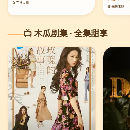
🎬 完整未删
🎬 完整未删
📺 木瓜剧集 · 全集甜享