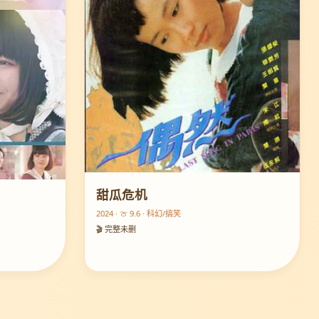
甜瓜危机
2024 · 🍈 9.6 · 科幻/搞笑
🎬 完整未删