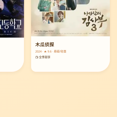
木瓜侦探
2024 · 🔥 9.6 · 悬疑/轻喜
📺 全季甜享