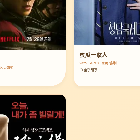
蜜瓜一家人
2025 · 🔥 9.9 · 家庭/喜剧
 · 校园/恋爱
📺 全季甜享