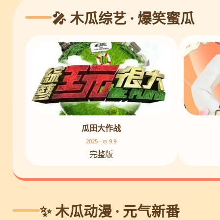
🎤 木瓜综艺 · 爆笑蜜瓜
瓜田大作战
2025 · 🍈 9.9
完整版
✨ 木瓜动漫 · 元气新番