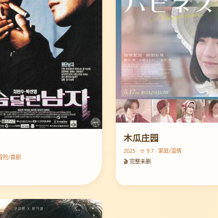
木瓜庄园
2025 · 🍈 9.7 · 家庭/温情
 · 冒险/喜剧
🎬 完整未删