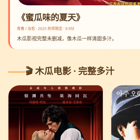
《蜜瓜味的夏天》
青春 / 治愈 · 2025 热带限定 · 9.9分
木瓜影视完整未删减，像木瓜一样清甜多汁。
🎬 木瓜电影 · 完整多汁