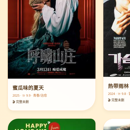
热带雨林
蜜瓜味的夏天
2024 · 🍈 9.8
2025 · 🍈 9.9 · 青春/治愈
🎬 完整未删
🎬 完整未删