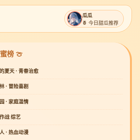
瓜瓜
🍍 今日甜瓜推荐
蜜榜 🍈
的夏天 · 青春治愈
林 · 冒险喜剧
园 · 家庭温情
作战 综艺
人 · 热血动漫